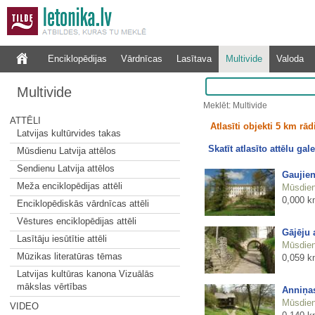
Enciklopēdijas
Vārdnīcas
Lasītava
Multivide
Valoda
Multivide
Meklēt: Multivide
ATTĒLI
Atlasīti objekti 5 km rā
Latvijas kultūrvides takas
Skatīt atlasīto attēlu gale
Mūsdienu Latvija attēlos
Sendienu Latvija attēlos
Gaujien
Meža enciklopēdijas attēli
Mūsdienu
0,000 k
Enciklopēdiskās vārdnīcas attēli
Vēstures enciklopēdijas attēli
Gājēju 
Lasītāju iesūtītie attēli
Mūsdienu
Mūzikas literatūras tēmas
0,059 k
Latvijas kultūras kanona Vizuālās
mākslas vērtības
Anniņas
Mūsdienu
VIDEO