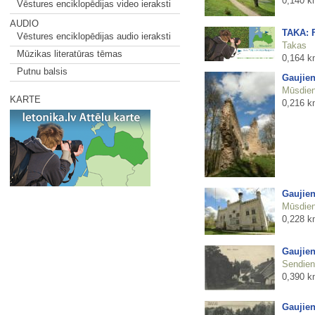
0,140 k
Vēstures enciklopēdijas video ieraksti
AUDIO
TAKA: F
Vēstures enciklopēdijas audio ieraksti
Takas
Mūzikas literatūras tēmas
0,164 k
Putnu balsis
Gaujien
Mūsdienu
KARTE
0,216 k
Gaujien
Mūsdienu
0,228 k
Gaujie
Sendienu
0,390 k
Gaujien