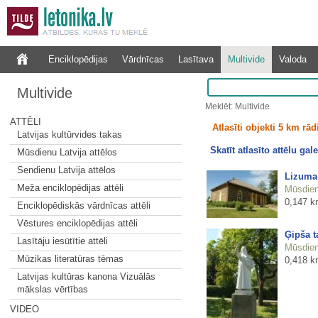
Enciklopēdijas
Vārdnīcas
Lasītava
Multivide
Valoda
Multivide
Meklēt: Multivide
ATTĒLI
Atlasīti objekti 5 km rā
Latvijas kultūrvides takas
Skatīt atlasīto attēlu gale
Mūsdienu Latvija attēlos
Sendienu Latvija attēlos
Lizuma 
Meža enciklopēdijas attēli
Mūsdienu
0,147 k
Enciklopēdiskās vārdnīcas attēli
Vēstures enciklopēdijas attēli
Ģipša t
Lasītāju iesūtītie attēli
Mūsdienu
Mūzikas literatūras tēmas
0,418 k
Latvijas kultūras kanona Vizuālās
mākslas vērtības
VIDEO