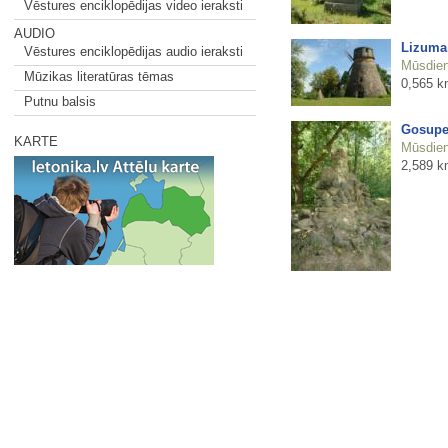
Vēstures enciklopēdijas video ieraksti
AUDIO
Lizuma 
Vēstures enciklopēdijas audio ieraksti
Mūsdienu
Mūzikas literatūras tēmas
0,565 k
Putnu balsis
Gosupe
KARTE
Mūsdienu
2,589 k