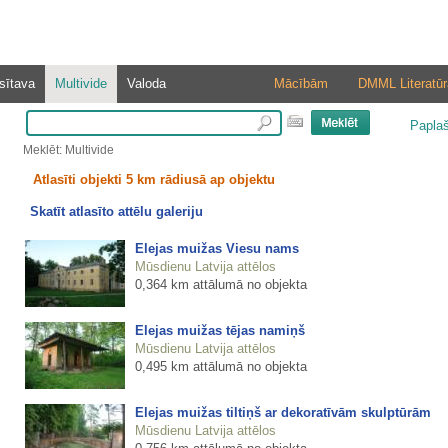
sītava
Multivide
Valoda
Mācībām
DMML Literatūr
Papla
Meklēt: Multivide
Atlasīti objekti 5 km rādiusā ap objektu
Skatīt atlasīto attēlu galeriju
Elejas muižas Viesu nams
Mūsdienu Latvija attēlos
0,364 km attālumā no objekta
Elejas muižas tējas namiņš
Mūsdienu Latvija attēlos
0,495 km attālumā no objekta
Elejas muižas tiltiņš ar dekoratīvām skulptūrām
Mūsdienu Latvija attēlos