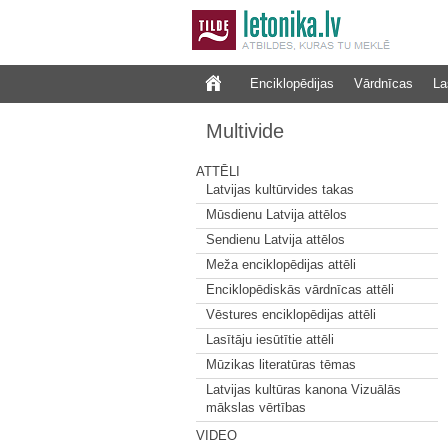
Enciklopēdijas
Vārdnīcas
La
Multivide
ATTĒLI
Latvijas kultūrvides takas
Mūsdienu Latvija attēlos
Sendienu Latvija attēlos
Meža enciklopēdijas attēli
Enciklopēdiskās vārdnīcas attēli
Vēstures enciklopēdijas attēli
Lasītāju iesūtītie attēli
Mūzikas literatūras tēmas
Latvijas kultūras kanona Vizuālās
mākslas vērtības
VIDEO