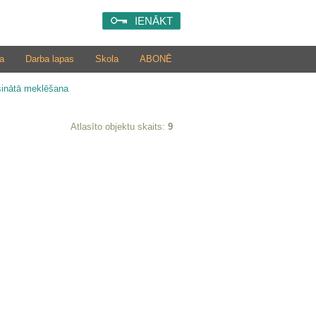
IENĀKT
a
Darba lapas
Skola
ABONĒ
šinātā meklēšana
Atlasīto objektu skaits:
9