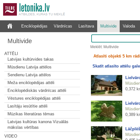
Enciklopēdijas
Vārdnīcas
Lasītava
Multivide
Valoda
Multivide
Meklēt: Multivide
ATTĒLI
Atlasīti objekti 5 km rā
Latvijas kultūrvides takas
Skatīt atlasīto attēlu gale
Mūsdienu Latvija attēlos
Sendienu Latvija attēlos
Lielvār
Meža enciklopēdijas attēli
Mūsdienu
0,372 k
Enciklopēdiskās vārdnīcas attēli
Vēstures enciklopēdijas attēli
Lielvār
Lasītāju iesūtītie attēli
Mūsdienu
Mūzikas literatūras tēmas
0,389 k
Latvijas kultūras kanona Vizuālās
mākslas vērtības
Lāčplēš
Mūsdienu
VIDEO