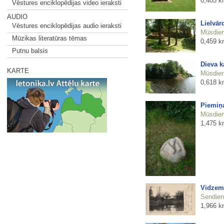
0,405 k
Vēstures enciklopēdijas video ieraksti
AUDIO
Lielvār
Vēstures enciklopēdijas audio ieraksti
Mūsdienu
Mūzikas literatūras tēmas
0,459 k
Putnu balsis
Dieva k
KARTE
Mūsdienu
0,618 k
Piemiņa
Mūsdienu
1,475 k
Vidzem
Sendienu
1,966 k