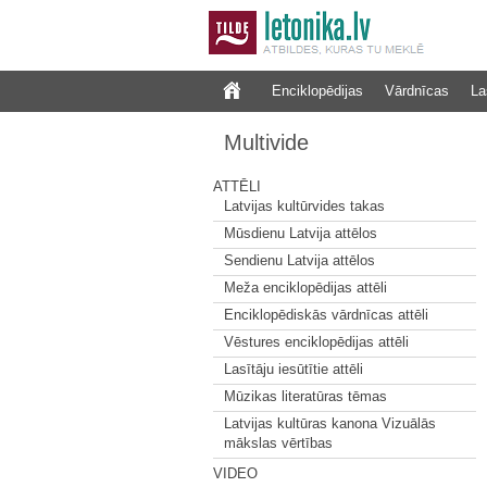
Enciklopēdijas
Vārdnīcas
La
Multivide
ATTĒLI
Latvijas kultūrvides takas
Mūsdienu Latvija attēlos
Sendienu Latvija attēlos
Meža enciklopēdijas attēli
Enciklopēdiskās vārdnīcas attēli
Vēstures enciklopēdijas attēli
Lasītāju iesūtītie attēli
Mūzikas literatūras tēmas
Latvijas kultūras kanona Vizuālās
mākslas vērtības
VIDEO