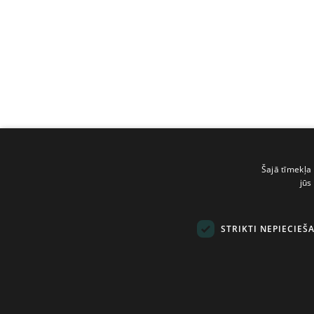
Šajā tīmekļa 
jūs
STRIKTI NEPIECIEŠ
© Tilde, 2026.
Visas tiesības aizsarg