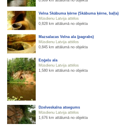
0,669 km attālumā no objekta
Velna Skābuma ķērne (Skābuma ķērne, baļļa)
Mūsdienu Latvija attēlos
0,828 km attālumā no objekta
Mazsalacas Velna ala (pagrabs)
Mūsdienu Latvija attēlos
0,845 km attālumā no objekta
Eņģeļu ala
Mūsdienu Latvija attēlos
1,580 km attālumā no objekta
Dzelveskalna atsegums
Mūsdienu Latvija attēlos
1,676 km attālumā no objekta