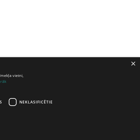
×
īmekļa vietni,
irāk
S
NEKLASIFICĒTIE
šana
|
Atbalsts
|
Lietošanas noteikumi