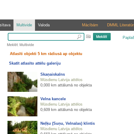
sītava
Multivide
Valoda
Mācībām
DMML Literatūr
Papla
Meklēt: Multivide
Atlasīti objekti 5 km rādiusā ap objektu
Skatīt atlasīto attēlu galeriju
Skaņaiskalns
Mūsdienu Latvija attēlos
0,000 km attālumā no objekta
Velna kancele
Mūsdienu Latvija attēlos
0,609 km attālumā no objekta
Neļķu (Suņu, Velnalas) klintis
Mūsdienu Latvija attēlos