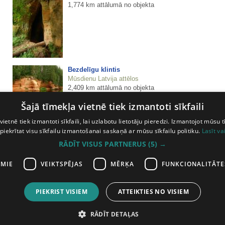
1,774 km attālumā no objekta
Bezdelīgu klintis
Mūsdienu Latvija attēlos
2,409 km attālumā no objekta
Šajā tīmekļa vietnē tiek izmantoti sīkfaili
Sezonāls ūdenskritums Bezdelīgu klintīs
Mūsdienu Latvija attēlos
vietnē tiek izmantoti sīkfaili, lai uzlabotu lietotāju pieredzi. Izmantojot mūsu t
2,409 km attālumā no objekta
 piekrītat visu sīkfailu izmantošanai saskaņā ar mūsu sīkfailu politiku.
Lasīt va
RĀDĪT VISUS PARTNERUS
(5) →
Bezdelīgu klintis
Mūsdienu Latvija attēlos
AMIE
VEIKTSPĒJAS
MĒRĶA
FUNKCIONALITĀTE
2,409 km attālumā no objekta
PIEKRIST VISIEM
ATTEIKTIES NO VISIEM
1
2
nākamā lapa
RĀDĪT DETAĻAS
ātas
Abonē