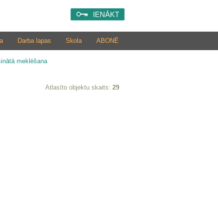
IENĀKT
a
Darba lapas
Skola
ABONĒ
šinātā meklēšana
Atlasīto objektu skaits:
29