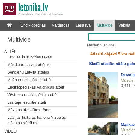
Enciklopēdijas
Vārdnīcas
Lasītava
Multivide
Valoda
Multivide
Meklēt: Multivide
ATTĒLI
Atlasīti objekti 5 km rā
Latvijas kultūrvides takas
Skatīt atlasīto attēlu gale
Mūsdienu Latvija attēlos
Sendienu Latvija attēlos
Dzīvoja
Meža enciklopēdijas attēli
Mūsdienu
0,441 k
Enciklopēdiskās vārdnīcas attēli
Vēstures enciklopēdijas attēli
Lasītāju iesūtītie attēli
Mūzikas literatūras tēmas
Latvijas kultūras kanona Vizuālās
mākslas vērtības
Maskava
Mūsdienu
VIDEO