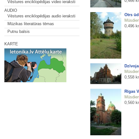
0,466 k
Vēstures enciklopēdijas video ieraksti
AUDIO
Otrs ūd
Vēstures enciklopēdijas audio ieraksti
Mūsdienu
Mūzikas literatūras tēmas
0,496 k
Putnu balsis
KARTE
Dzīvoja
Mūsdienu
0,558 k
Rīgas V
Mūsdienu
0,560 k