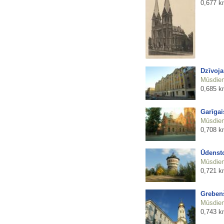
0,677 k
Dzīvoja
Mūsdienu
0,685 k
Garīgai
Mūsdienu
0,708 k
Ūdensto
Mūsdienu
0,721 k
Grebenš
Mūsdienu
0,743 k