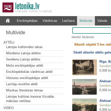
Enciklopēdijas
Vārdnīcas
Lasītava
Multivide
Valoda
Multivide
Meklēt: Multivide
ATTĒLI
Atlasīti objekti 5 km rā
Latvijas kultūrvides takas
Skatīt atlasīto attēlu gale
Mūsdienu Latvija attēlos
Sendienu Latvija attēlos
Rīga. B
Meža enciklopēdijas attēli
Sendienu
0,000 k
Enciklopēdiskās vārdnīcas attēli
Vēstures enciklopēdijas attēli
Aleksan
Lasītāju iesūtītie attēli
Sendienu
0,006 k
Mūzikas literatūras tēmas
Latvijas kultūras kanona Vizuālās
Aleksan
mākslas vērtības
Sendienu
VIDEO
0,006 k