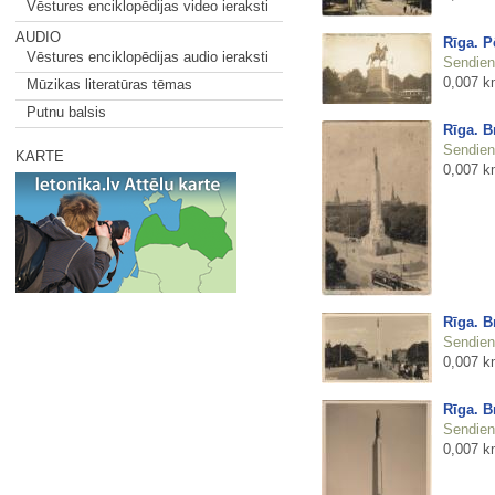
Vēstures enciklopēdijas video ieraksti
AUDIO
Rīga. P
Vēstures enciklopēdijas audio ieraksti
Sendienu
0,007 k
Mūzikas literatūras tēmas
Putnu balsis
Rīga. B
Sendienu
KARTE
0,007 k
Rīga. B
Sendienu
0,007 k
Rīga. B
Sendienu
0,007 k