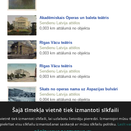
Akadēmiskais Operas un baleta teātris
Sendienu Latvija attēlos
0,003 km attālumā no objekta
Rīgas Vācu teātris
Sendienu Latvija attēlos
0,003 km attālumā no objekta
Rīgas Vācu teātris
Sendienu Latvija attēlos
0,003 km attālumā no objekta
Skats no operas nama uz Aspazijas bulvāri
Sendienu Latvija attēlos
0,004 km attālumā no objekta
Šajā tīmekļa vietnē tiek izmantoti sīkfaili
Skats no Latvijas Nacionālās operas
vietnē tiek izmantoti sīkfaili, lai uzlabotu lietotāju pieredzi. Izmantojot mūsu t
Sendienu Latvija attēlos
 piekrītat visu sīkfailu izmantošanai saskaņā ar mūsu sīkfailu politiku.
Lasīt va
0,004 km attālumā no objekta