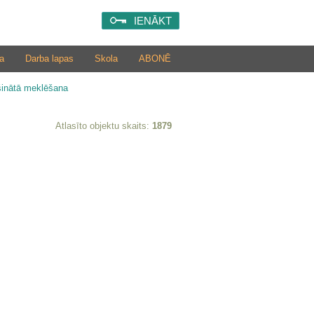
IENĀKT
a
Darba lapas
Skola
ABONĒ
šinātā meklēšana
Atlasīto objektu skaits:
1879