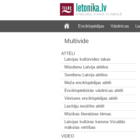
Enciklopēdijas
Vārdnīcas
La
Multivide
ATTĒLI
Latvijas kultūrvides takas
Mūsdienu Latvija attēlos
Sendienu Latvija attēlos
Meža enciklopēdijas attēli
Enciklopēdiskās vārdnīcas attēli
Vēstures enciklopēdijas attēli
Lasītāju iesūtītie attēli
Mūzikas literatūras tēmas
Latvijas kultūras kanona Vizuālās
mākslas vērtības
VIDEO