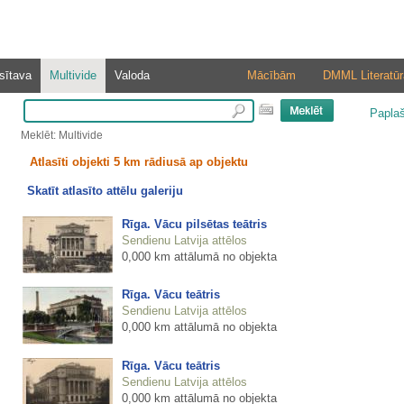
sītava
Multivide
Valoda
Mācībām
DMML Literatūr
Papla
Meklēt: Multivide
Atlasīti objekti 5 km rādiusā ap objektu
Skatīt atlasīto attēlu galeriju
Rīga. Vācu pilsētas teātris
Sendienu Latvija attēlos
0,000 km attālumā no objekta
Rīga. Vācu teātris
Sendienu Latvija attēlos
0,000 km attālumā no objekta
Rīga. Vācu teātris
Sendienu Latvija attēlos
0,000 km attālumā no objekta