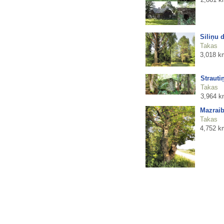
Siliņu 
Takas
3,018 k
Strauti
Takas
3,964 k
Mazraib
Takas
4,752 k