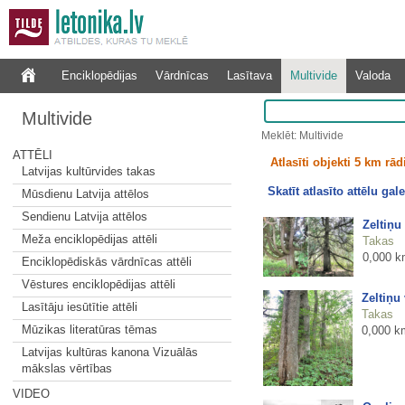
Enciklopēdijas
Vārdnīcas
Lasītava
Multivide
Valoda
Multivide
Meklēt: Multivide
ATTĒLI
Atlasīti objekti 5 km rā
Latvijas kultūrvides takas
Skatīt atlasīto attēlu gale
Mūsdienu Latvija attēlos
Sendienu Latvija attēlos
Zeltiņu
Meža enciklopēdijas attēli
Takas
0,000 k
Enciklopēdiskās vārdnīcas attēli
Vēstures enciklopēdijas attēli
Zeltiņu
Lasītāju iesūtītie attēli
Takas
Mūzikas literatūras tēmas
0,000 k
Latvijas kultūras kanona Vizuālās
mākslas vērtības
VIDEO