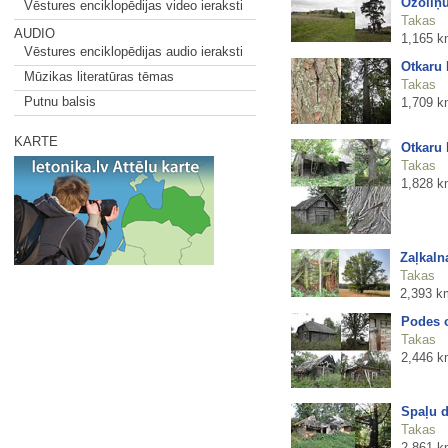
Ozoliņu
Vēstures enciklopēdijas video ieraksti
Takas
AUDIO
1,165 k
Vēstures enciklopēdijas audio ieraksti
Otkaru 
Mūzikas literatūras tēmas
Takas
Putnu balsis
1,709 k
KARTE
Otkaru 
Takas
1,828 k
Zaļkaln
Takas
2,393 k
Podes 
Takas
2,446 k
Spaļu d
Takas
2,861 k