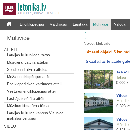
Enciklopēdijas
Vārdnīcas
Lasītava
Multivide
Valoda
Multivide
Meklēt: Multivide
ATTĒLI
Atlasīti objekti 5 km rā
Latvijas kultūrvides takas
Skatīt atlasīto attēlu gale
Mūsdienu Latvija attēlos
Sendienu Latvija attēlos
TAKA: P
Meža enciklopēdijas attēli
Takas
0,000 k
Enciklopēdiskās vārdnīcas attēli
Vēstures enciklopēdijas attēli
Vilces
Lasītāju iesūtītie attēli
Mūsdienu
Mūzikas literatūras tēmas
0,323 k
Latvijas kultūras kanona Vizuālās
mākslas vērtības
Vilces
Mūsdienu
VIDEO
0,323 k