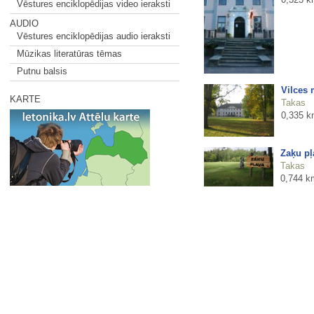
Vēstures enciklopēdijas video ieraksti
AUDIO
Vēstures enciklopēdijas audio ieraksti
Mūzikas literatūras tēmas
Putnu balsis
Vilces 
KARTE
Takas
0,335 k
Zaķu pļ
Takas
0,744 k