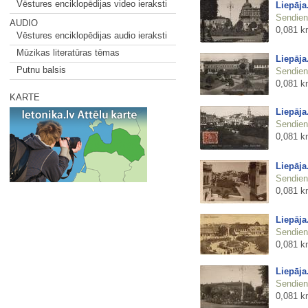
Vēstures enciklopēdijas video ieraksti
Liepāja
Sendienu
AUDIO
0,081 k
Vēstures enciklopēdijas audio ieraksti
Mūzikas literatūras tēmas
Liepāja
Putnu balsis
Sendienu
0,081 k
KARTE
Liepāja
Sendienu
0,081 k
Liepāja
Sendienu
0,081 k
Liepāja
Sendienu
0,081 k
Liepāja
Sendienu
0,081 k