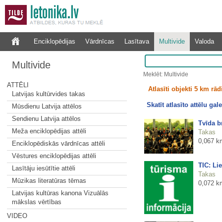
Enciklopēdijas
Vārdnīcas
Lasītava
Multivide
Valoda
Multivide
Meklēt: Multivide
ATTĒLI
Atlasīti objekti 5 km rā
Latvijas kultūrvides takas
Skatīt atlasīto attēlu gale
Mūsdienu Latvija attēlos
Sendienu Latvija attēlos
Tvīda b
Meža enciklopēdijas attēli
Takas
0,067 k
Enciklopēdiskās vārdnīcas attēli
Vēstures enciklopēdijas attēli
TIC: Li
Lasītāju iesūtītie attēli
Takas
Mūzikas literatūras tēmas
0,072 k
Latvijas kultūras kanona Vizuālās
mākslas vērtības
VIDEO