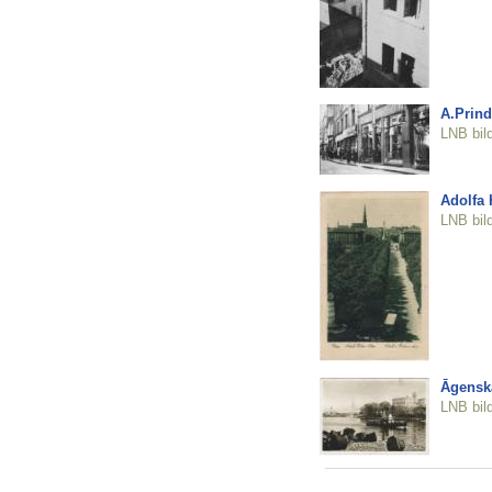
A.Prind
LNB bil
Adolfa H
LNB bil
Āgenska
LNB bil