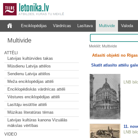
Enciklopēdijas
Vārdnīcas
Lasītava
Multivide
Valoda
Multivide
Meklēt: Multivide
ATTĒLI
Atlasīti objekti no Rīgas 
Latvijas kultūrvides takas
Skatīt atlasīto attēlu gale
Mūsdienu Latvija attēlos
Sendienu Latvija attēlos
Meža enciklopēdijas attēli
LNB bil
Enciklopēdiskās vārdnīcas attēli
Vēstures enciklopēdijas attēli
Lasītāju iesūtītie attēli
Mūzikas literatūras tēmas
Latvijas kultūras kanona Vizuālās
mākslas vērtības
11. nov
LNB bil
VIDEO