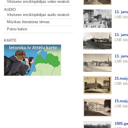
Vēstures enciklopēdijas video ieraksti
AUDIO
13. janv
Vēstures enciklopēdijas audio ieraksti
LNB bil
Mūzikas literatūras tēmas
Putnu balsis
13. janv
LNB bil
KARTE
13. jan
LNB bil
15.mai
LNB bil
15.mai
LNB bil
1905.ga