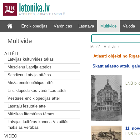
Enciklopēdijas
Vārdnīcas
Lasītava
Multivide
Valoda
Multivide
Meklēt: Multivide
ATTĒLI
Atlasīti objekti no Rīgas 
Latvijas kultūrvides takas
Skatīt atlasīto attēlu gale
Mūsdienu Latvija attēlos
Sendienu Latvija attēlos
Meža enciklopēdijas attēli
LNB bil
Enciklopēdiskās vārdnīcas attēli
Vēstures enciklopēdijas attēli
Lasītāju iesūtītie attēli
Mūzikas literatūras tēmas
Latvijas kultūras kanona Vizuālās
mākslas vērtības
11. nov
LNB bil
VIDEO