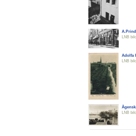
A.Prind
LNB bil
Adolfa H
LNB bil
Āgenska
LNB bil