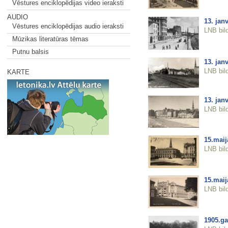
Vēstures enciklopēdijas video ieraksti
AUDIO
13. janv
Vēstures enciklopēdijas audio ieraksti
LNB bil
Mūzikas literatūras tēmas
Putnu balsis
13. janv
LNB bil
KARTE
13. jan
LNB bil
15.mai
LNB bil
15.mai
LNB bil
1905.ga