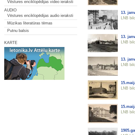
Vēstures enciklopēdijas video ieraksti
AUDIO
13. janv
Vēstures enciklopēdijas audio ieraksti
LNB bil
Mūzikas literatūras tēmas
Putnu balsis
13. janv
LNB bil
KARTE
13. jan
LNB bil
15.mai
LNB bil
15.mai
LNB bil
1905.ga