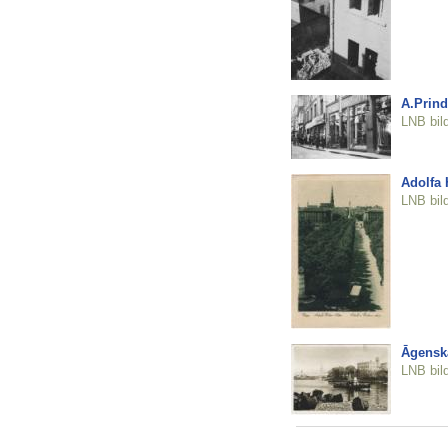
A.Prind
LNB bil
Adolfa H
LNB bil
Āgenska
LNB bil