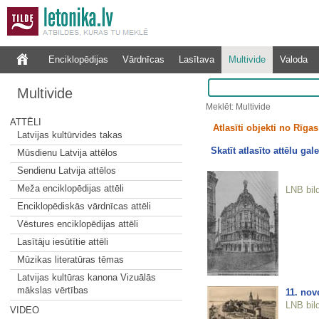
Enciklopēdijas
Vārdnīcas
Lasītava
Multivide
Valoda
Multivide
Meklēt: Multivide
ATTĒLI
Atlasīti objekti no Rīgas 
Latvijas kultūrvides takas
Skatīt atlasīto attēlu gale
Mūsdienu Latvija attēlos
Sendienu Latvija attēlos
Meža enciklopēdijas attēli
LNB bil
Enciklopēdiskās vārdnīcas attēli
Vēstures enciklopēdijas attēli
Lasītāju iesūtītie attēli
Mūzikas literatūras tēmas
Latvijas kultūras kanona Vizuālās
mākslas vērtības
11. nov
LNB bil
VIDEO