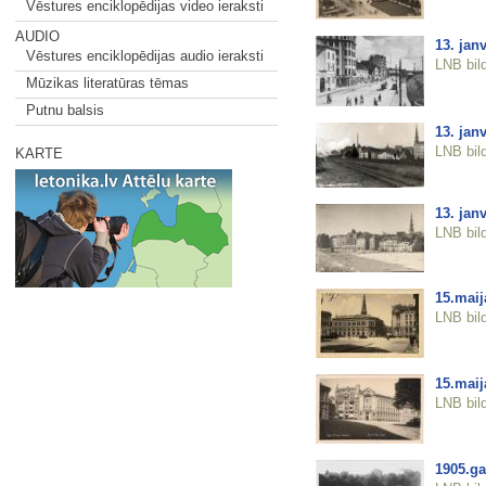
Vēstures enciklopēdijas video ieraksti
AUDIO
13. janv
Vēstures enciklopēdijas audio ieraksti
LNB bil
Mūzikas literatūras tēmas
Putnu balsis
13. janv
LNB bil
KARTE
13. jan
LNB bil
15.mai
LNB bil
15.mai
LNB bil
1905.ga