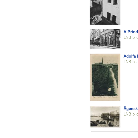
A.Prind
LNB bil
Adolfa H
LNB bil
Āgenska
LNB bil