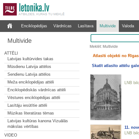
Enciklopēdijas
Vārdnīcas
Lasītava
Multivide
Valoda
Multivide
Meklēt: Multivide
ATTĒLI
Atlasīti objekti no Rīgas 
Latvijas kultūrvides takas
Skatīt atlasīto attēlu gale
Mūsdienu Latvija attēlos
Sendienu Latvija attēlos
Meža enciklopēdijas attēli
LNB bil
Enciklopēdiskās vārdnīcas attēli
Vēstures enciklopēdijas attēli
Lasītāju iesūtītie attēli
Mūzikas literatūras tēmas
Latvijas kultūras kanona Vizuālās
mākslas vērtības
11. nov
LNB bil
VIDEO