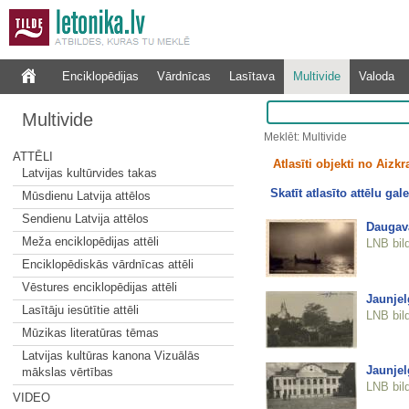
Enciklopēdijas
Vārdnīcas
Lasītava
Multivide
Valoda
Multivide
Meklēt: Multivide
ATTĒLI
Atlasīti objekti no Aizkr
Latvijas kultūrvides takas
Skatīt atlasīto attēlu gale
Mūsdienu Latvija attēlos
Sendienu Latvija attēlos
Daugava
Meža enciklopēdijas attēli
LNB bil
Enciklopēdiskās vārdnīcas attēli
Vēstures enciklopēdijas attēli
Jaunjel
Lasītāju iesūtītie attēli
LNB bil
Mūzikas literatūras tēmas
Latvijas kultūras kanona Vizuālās
Jaunjel
mākslas vērtības
LNB bil
VIDEO