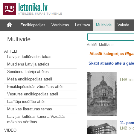
Enciklopēdijas
Vārdnīcas
Lasītava
Multivide
Valoda
Multivide
Meklēt: Multivide
ATTĒLI
Atlasīti kategorijas
Rīgas
Latvijas kultūrvides takas
Skatīt atlasīto attēlu gale
Mūsdienu Latvija attēlos
Sendienu Latvija attēlos
Meža enciklopēdijas attēli
LNB bil
Enciklopēdiskās vārdnīcas attēli
Vēstures enciklopēdijas attēli
Lasītāju iesūtītie attēli
Mūzikas literatūras tēmas
Latvijas kultūras kanona Vizuālās
mākslas vērtības
11. pam
LNB bil
VIDEO