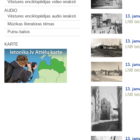
Vēstures enciklopēdijas video ieraksti
AUDIO
13. janv
Vēstures enciklopēdijas audio ieraksti
LNB bil
Mūzikas literatūras tēmas
Putnu balsis
13. janv
KARTE
LNB bil
13. jan
LNB bil
13. jan
LNB bil
13. jan