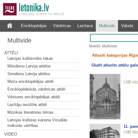
Enciklopēdijas
Vārdnīcas
Lasītava
Multivide
Valoda
Multivide
Meklēt: Multivide
ATTĒLI
Atlasīti kategorijas
Rīgas
Latvijas kultūrvides takas
Skatīt atlasīto attēlu gale
Mūsdienu Latvija attēlos
Sendienu Latvija attēlos
Meža enciklopēdijas attēli
LNB bil
Enciklopēdiskās vārdnīcas attēli
Vēstures enciklopēdijas attēli
Lasītāju iesūtītie attēli
Mūzikas literatūras tēmas
Latvijas kultūras kanona Vizuālās
mākslas vērtības
11. pam
LNB bil
VIDEO