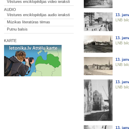
Vēstures enciklopēdijas video ieraksti
AUDIO
13. janv
Vēstures enciklopēdijas audio ieraksti
LNB bil
Mūzikas literatūras tēmas
Putnu balsis
13. janv
KARTE
LNB bil
13. jan
LNB bil
13. jan
LNB bil
13. jan