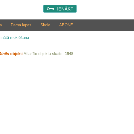
IENĀKT
a
Darba lapas
Skola
ABONĒ
šinātā meklēšana
ātnēs
objekti
Atlasīto objektu skaits:
1948