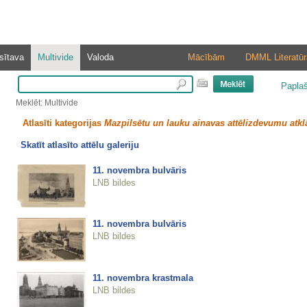
sītava
Multivide
Valoda
Mācībām
DMML Literatūr
Papla
Meklēt: Multivide
Atlasīti kategorijas
Mazpilsētu un lauku ainavas attēlizdevumu atkl
Skatīt atlasīto attēlu galeriju
11. novembra bulvāris
LNB bildes
11. novembra bulvāris
LNB bildes
11. novembra krastmala
LNB bildes