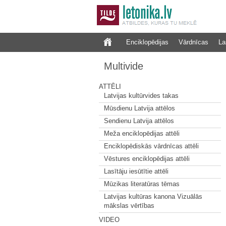
Enciklopēdijas
Vārdnīcas
La
Multivide
ATTĒLI
Latvijas kultūrvides takas
Mūsdienu Latvija attēlos
Sendienu Latvija attēlos
Meža enciklopēdijas attēli
Enciklopēdiskās vārdnīcas attēli
Vēstures enciklopēdijas attēli
Lasītāju iesūtītie attēli
Mūzikas literatūras tēmas
Latvijas kultūras kanona Vizuālās
mākslas vērtības
VIDEO