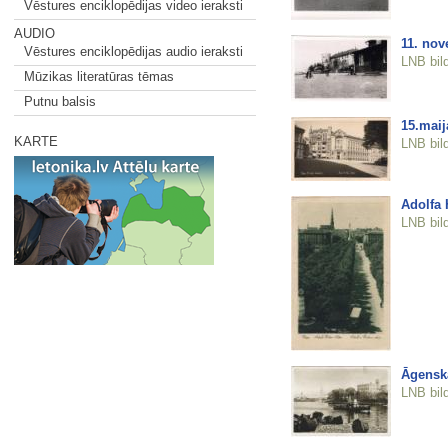
Vēstures enciklopēdijas video ieraksti
AUDIO
11. nov
Vēstures enciklopēdijas audio ieraksti
LNB bil
Mūzikas literatūras tēmas
Putnu balsis
15.mai
KARTE
LNB bil
Adolfa H
LNB bil
Āgenska
LNB bil