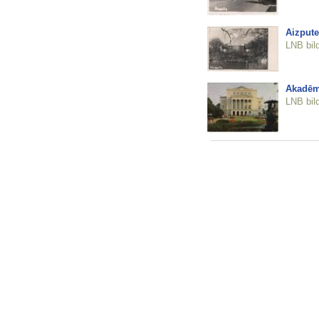
Aizpute
LNB bil
Akadēmi
LNB bil