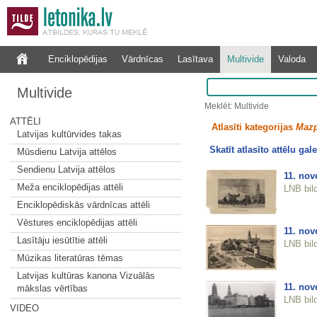
Enciklopēdijas
Vārdnīcas
Lasītava
Multivide
Valoda
Multivide
Meklēt: Multivide
ATTĒLI
Atlasīti kategorijas
Mazp
Latvijas kultūrvides takas
Skatīt atlasīto attēlu gale
Mūsdienu Latvija attēlos
Sendienu Latvija attēlos
11. nov
Meža enciklopēdijas attēli
LNB bil
Enciklopēdiskās vārdnīcas attēli
Vēstures enciklopēdijas attēli
11. nov
Lasītāju iesūtītie attēli
LNB bil
Mūzikas literatūras tēmas
Latvijas kultūras kanona Vizuālās
11. nov
mākslas vērtības
LNB bil
VIDEO