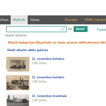
sītava
Multivide
Valoda
Mācībām
DMML Literatūr
Papla
Meklēt: Multivide
Atlasīti kategorijas
Mazpilsētu un lauku ainavas attēlizdevumu atkl
Skatīt atlasīto attēlu galeriju
11. novembra bulvāris
LNB bildes
11. novembra bulvāris
LNB bildes
11. novembra krastmala
LNB bildes