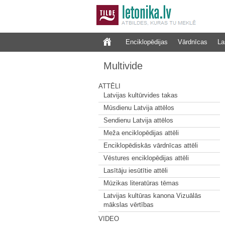
Enciklopēdijas
Vārdnīcas
La
Multivide
ATTĒLI
Latvijas kultūrvides takas
Mūsdienu Latvija attēlos
Sendienu Latvija attēlos
Meža enciklopēdijas attēli
Enciklopēdiskās vārdnīcas attēli
Vēstures enciklopēdijas attēli
Lasītāju iesūtītie attēli
Mūzikas literatūras tēmas
Latvijas kultūras kanona Vizuālās
mākslas vērtības
VIDEO