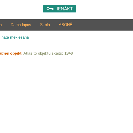
IENĀKT
a
Darba lapas
Skola
ABONĒ
šinātā meklēšana
ātnēs
objekti
Atlasīto objektu skaits:
1948