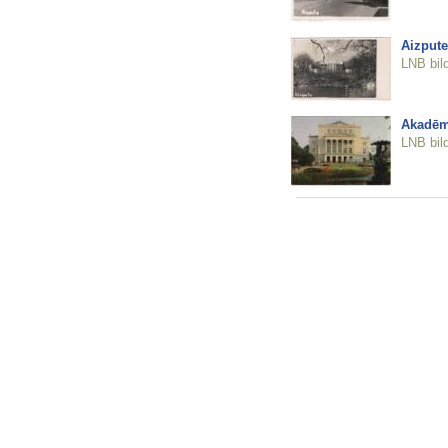
Aizpute
LNB bil
Akadēmi
LNB bil