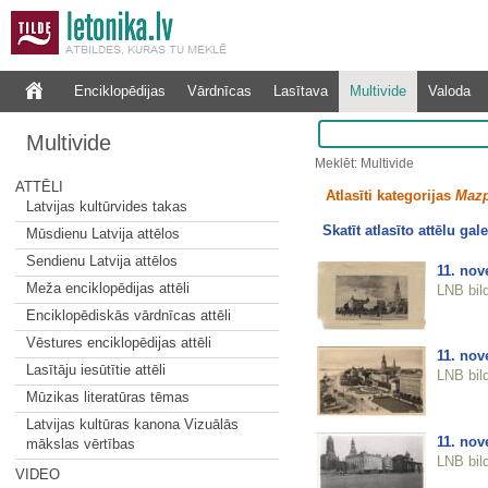
Enciklopēdijas
Vārdnīcas
Lasītava
Multivide
Valoda
Multivide
Meklēt: Multivide
ATTĒLI
Atlasīti kategorijas
Mazp
Latvijas kultūrvides takas
Skatīt atlasīto attēlu gale
Mūsdienu Latvija attēlos
Sendienu Latvija attēlos
11. nov
Meža enciklopēdijas attēli
LNB bil
Enciklopēdiskās vārdnīcas attēli
Vēstures enciklopēdijas attēli
11. nov
Lasītāju iesūtītie attēli
LNB bil
Mūzikas literatūras tēmas
Latvijas kultūras kanona Vizuālās
11. nov
mākslas vērtības
LNB bil
VIDEO