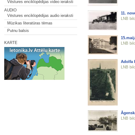
Vēstures enciklopēdijas video ieraksti
AUDIO
11. nov
Vēstures enciklopēdijas audio ieraksti
LNB bil
Mūzikas literatūras tēmas
Putnu balsis
15.mai
KARTE
LNB bil
Adolfa H
LNB bil
Āgenska
LNB bil