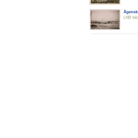
Āgenska
LNB bil