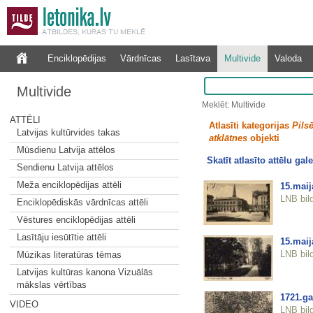
Enciklopēdijas
Vārdnīcas
Lasītava
Multivide
Valoda
Multivide
Meklēt: Multivide
ATTĒLI
Atlasīti kategorijas
Pilsē
Latvijas kultūrvides takas
atklātnes
objekti
Mūsdienu Latvija attēlos
Skatīt atlasīto attēlu gale
Sendienu Latvija attēlos
Meža enciklopēdijas attēli
15.mai
LNB bil
Enciklopēdiskās vārdnīcas attēli
Vēstures enciklopēdijas attēli
Lasītāju iesūtītie attēli
15.maij
LNB bil
Mūzikas literatūras tēmas
Latvijas kultūras kanona Vizuālās
mākslas vērtības
1721.ga
VIDEO
LNB bil