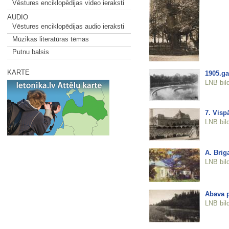
Vēstures enciklopēdijas video ieraksti
AUDIO
Vēstures enciklopēdijas audio ieraksti
Mūzikas literatūras tēmas
Putnu balsis
KARTE
1905.ga
LNB bil
7. Visp
LNB bil
A. Brig
LNB bil
Abava 
LNB bil