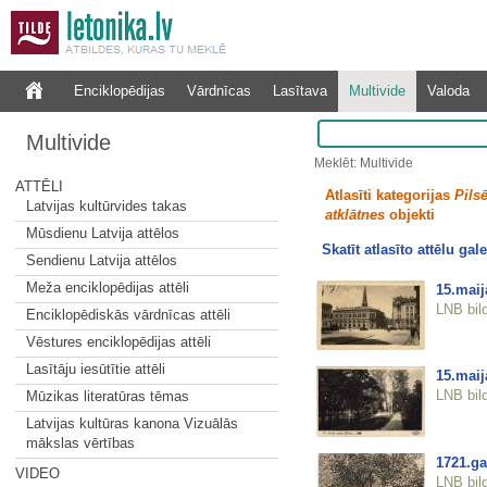
Enciklopēdijas
Vārdnīcas
Lasītava
Multivide
Valoda
Multivide
Meklēt: Multivide
ATTĒLI
Atlasīti kategorijas
Pilsē
Latvijas kultūrvides takas
atklātnes
objekti
Mūsdienu Latvija attēlos
Skatīt atlasīto attēlu gale
Sendienu Latvija attēlos
Meža enciklopēdijas attēli
15.mai
LNB bil
Enciklopēdiskās vārdnīcas attēli
Vēstures enciklopēdijas attēli
Lasītāju iesūtītie attēli
15.maij
LNB bil
Mūzikas literatūras tēmas
Latvijas kultūras kanona Vizuālās
mākslas vērtības
1721.ga
VIDEO
LNB bil