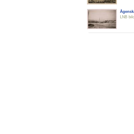
Āgenska
LNB bil