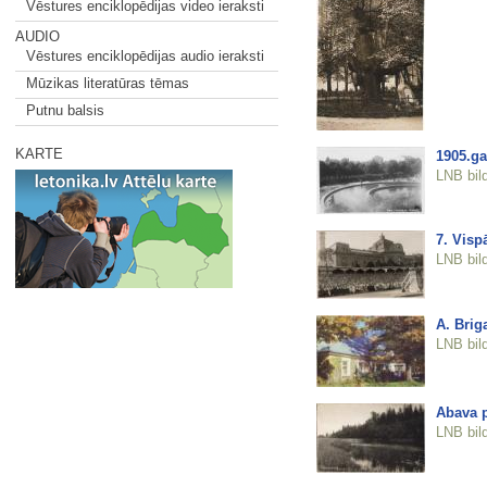
Vēstures enciklopēdijas video ieraksti
AUDIO
Vēstures enciklopēdijas audio ieraksti
Mūzikas literatūras tēmas
Putnu balsis
KARTE
1905.ga
LNB bil
7. Visp
LNB bil
A. Brig
LNB bil
Abava 
LNB bil