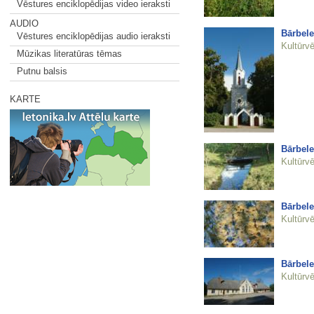
Vēstures enciklopēdijas video ieraksti
AUDIO
Bārbele
Vēstures enciklopēdijas audio ieraksti
Kultūrvē
Mūzikas literatūras tēmas
Putnu balsis
KARTE
Bārbele
Kultūrvē
Bārbele
Kultūrvē
Bārbele
Kultūrvē