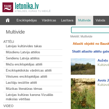
Enciklopēdijas
Vārdnīcas
Lasītava
Multivide
Valoda
Multivide
Meklēt: Multivide
ATTĒLI
Atlasīti objekti no Bausk
Latvijas kultūrvides takas
Skatīt atlasīto attēlu gale
Mūsdienu Latvija attēlos
Sendienu Latvija attēlos
Aužeļu 
Meža enciklopēdijas attēli
Kultūrvē
Enciklopēdiskās vārdnīcas attēli
Vēstures enciklopēdijas attēli
Avots J
Lasītāju iesūtītie attēli
Kultūrvē
Mūzikas literatūras tēmas
Latvijas kultūras kanona Vizuālās
mākslas vērtības
VIDEO