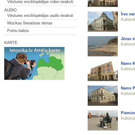
Vēstures enciklopēdijas video ieraksti
AUDIO
Īres na
Vēstures enciklopēdijas audio ieraksti
Kultūrvē
Mūzikas literatūras tēmas
Putnu balsis
Jūras s
KARTE
Kultūrvē
Nams Ku
Kultūrvē
Nams Pi
Kultūrvē
Piemine
Kultūrvē