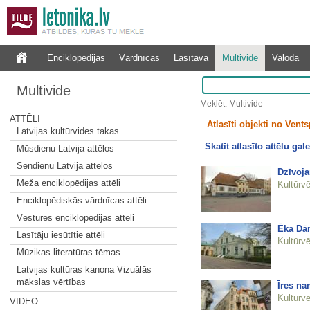
Enciklopēdijas
Vārdnīcas
Lasītava
Multivide
Valoda
Multivide
Meklēt: Multivide
ATTĒLI
Atlasīti objekti no Vents
Latvijas kultūrvides takas
Skatīt atlasīto attēlu gale
Mūsdienu Latvija attēlos
Sendienu Latvija attēlos
Dzīvoja
Meža enciklopēdijas attēli
Kultūrvē
Enciklopēdiskās vārdnīcas attēli
Vēstures enciklopēdijas attēli
Ēka Dār
Lasītāju iesūtītie attēli
Kultūrvē
Mūzikas literatūras tēmas
Latvijas kultūras kanona Vizuālās
mākslas vērtības
Īres na
Kultūrvē
VIDEO