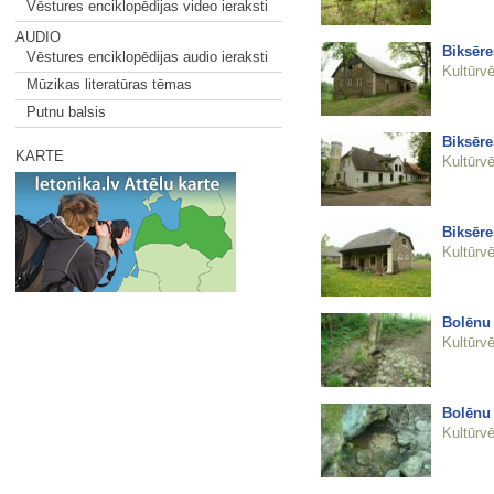
Vēstures enciklopēdijas video ieraksti
AUDIO
Biksēre
Vēstures enciklopēdijas audio ieraksti
Kultūrvē
Mūzikas literatūras tēmas
Putnu balsis
Biksēr
KARTE
Kultūrvē
Biksēre
Kultūrvē
Bolēnu 
Kultūrvē
Bolēnu 
Kultūrvē