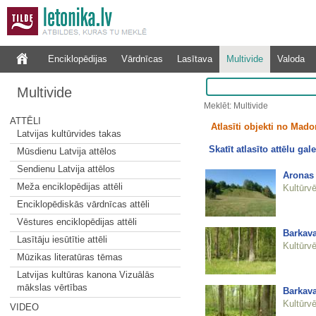
Enciklopēdijas
Vārdnīcas
Lasītava
Multivide
Valoda
Multivide
Meklēt: Multivide
ATTĒLI
Atlasīti objekti no Mado
Latvijas kultūrvides takas
Skatīt atlasīto attēlu gale
Mūsdienu Latvija attēlos
Sendienu Latvija attēlos
Aronas 
Meža enciklopēdijas attēli
Kultūrvē
Enciklopēdiskās vārdnīcas attēli
Vēstures enciklopēdijas attēli
Barkav
Lasītāju iesūtītie attēli
Kultūrvē
Mūzikas literatūras tēmas
Latvijas kultūras kanona Vizuālās
mākslas vērtības
Barkav
Kultūrvē
VIDEO