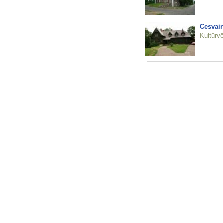
Cesvai
Kultūrvē