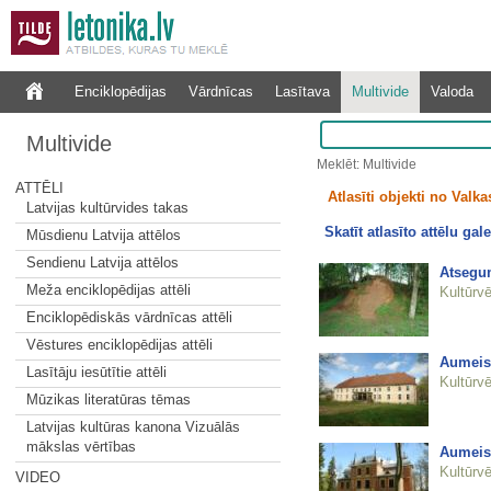
Enciklopēdijas
Vārdnīcas
Lasītava
Multivide
Valoda
Multivide
Meklēt: Multivide
ATTĒLI
Atlasīti objekti no Valkas
Latvijas kultūrvides takas
Skatīt atlasīto attēlu gale
Mūsdienu Latvija attēlos
Sendienu Latvija attēlos
Atsegum
Meža enciklopēdijas attēli
Kultūrvē
Enciklopēdiskās vārdnīcas attēli
Vēstures enciklopēdijas attēli
Aumeis
Lasītāju iesūtītie attēli
Kultūrvē
Mūzikas literatūras tēmas
Latvijas kultūras kanona Vizuālās
mākslas vērtības
Aumeist
Kultūrvē
VIDEO