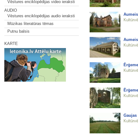
Vēstures enciklopēdijas video ieraksti
AUDIO
Aumeist
Vēstures enciklopēdijas audio ieraksti
Kultūrvē
Mūzikas literatūras tēmas
Putnu balsis
Aumeist
KARTE
Kultūrvē
Ērģemes
Kultūrvē
Ērģemes
Kultūrvē
Gaujas 
Kultūrvē