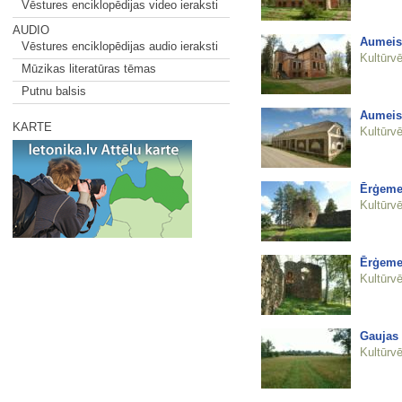
Vēstures enciklopēdijas video ieraksti
AUDIO
Aumeist
Vēstures enciklopēdijas audio ieraksti
Kultūrvē
Mūzikas literatūras tēmas
Putnu balsis
Aumeist
KARTE
Kultūrvē
Ērģemes
Kultūrvē
Ērģemes
Kultūrvē
Gaujas 
Kultūrvē