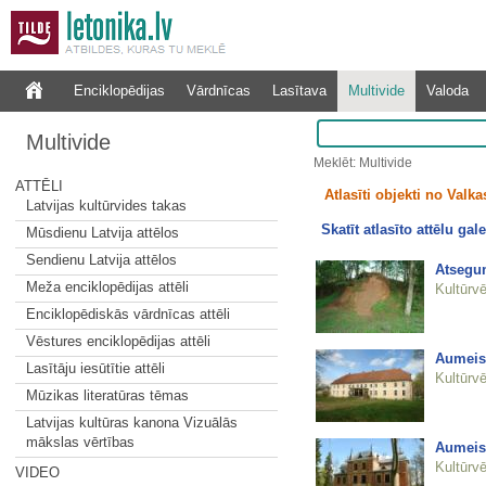
Enciklopēdijas
Vārdnīcas
Lasītava
Multivide
Valoda
Multivide
Meklēt: Multivide
ATTĒLI
Atlasīti objekti no Valkas
Latvijas kultūrvides takas
Skatīt atlasīto attēlu gale
Mūsdienu Latvija attēlos
Sendienu Latvija attēlos
Atsegum
Meža enciklopēdijas attēli
Kultūrvē
Enciklopēdiskās vārdnīcas attēli
Vēstures enciklopēdijas attēli
Aumeis
Lasītāju iesūtītie attēli
Kultūrvē
Mūzikas literatūras tēmas
Latvijas kultūras kanona Vizuālās
mākslas vērtības
Aumeist
Kultūrvē
VIDEO