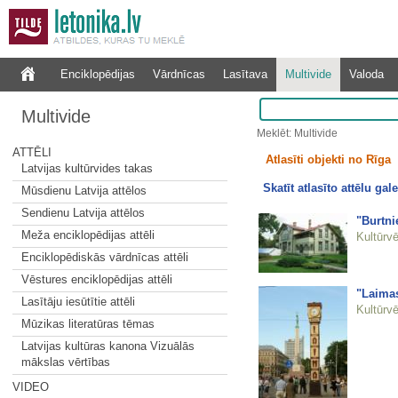
Enciklopēdijas
Vārdnīcas
Lasītava
Multivide
Valoda
Multivide
Meklēt: Multivide
ATTĒLI
Atlasīti objekti no Rīga
Latvijas kultūrvides takas
Skatīt atlasīto attēlu gale
Mūsdienu Latvija attēlos
Sendienu Latvija attēlos
"Burtn
Meža enciklopēdijas attēli
Kultūrvē
Enciklopēdiskās vārdnīcas attēli
Vēstures enciklopēdijas attēli
"Laimas
Lasītāju iesūtītie attēli
Kultūrvē
Mūzikas literatūras tēmas
Latvijas kultūras kanona Vizuālās
mākslas vērtības
VIDEO