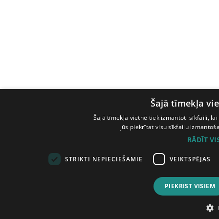
Šajā tīmekļa vie
Šajā tīmekļa vietnē tiek izmantoti sīkfaili, l
jūs piekrītat visu sīkfailu izmanto
RĀDĪT V
STRIKTI NEPIECIEŠAMIE
VEIKTSPĒJAS
PIEKRIST VISIEM
© Tilde, 2026.
Visas tiesības aizsargātas