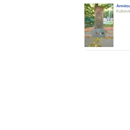
Armēņu
Kultūrvē