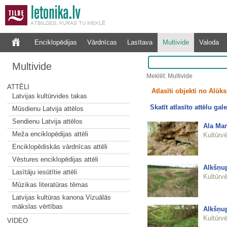
Enciklopēdijas
Vārdnīcas
Lasītava
Multivide
Valoda
Multivide
Meklēt: Multivide
ATTĒLI
Atlasīti objekti no Alūks
Latvijas kultūrvides takas
Skatīt atlasīto attēlu gale
Mūsdienu Latvija attēlos
Sendienu Latvija attēlos
Ala Mar
Meža enciklopēdijas attēli
Kultūrvē
Enciklopēdiskās vārdnīcas attēli
Vēstures enciklopēdijas attēli
Alkšņu
Lasītāju iesūtītie attēli
Kultūrvē
Mūzikas literatūras tēmas
Latvijas kultūras kanona Vizuālās
mākslas vērtības
Alkšņu
Kultūrvē
VIDEO