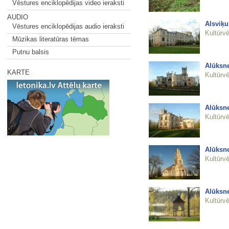
Vēstures enciklopēdijas video ieraksti
AUDIO
Alsviķ
Vēstures enciklopēdijas audio ieraksti
Kultūrvē
Mūzikas literatūras tēmas
Putnu balsis
Alūksne
KARTE
Kultūrvē
Alūksne
Kultūrvē
Alūksne
Kultūrvē
Alūksne
Kultūrvē