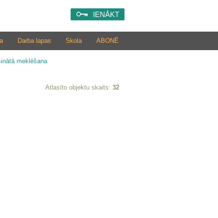
IENĀKT
a
Darba lapas
Skola
ABONĒ
šinātā meklēšana
Atlasīto objektu skaits:
32