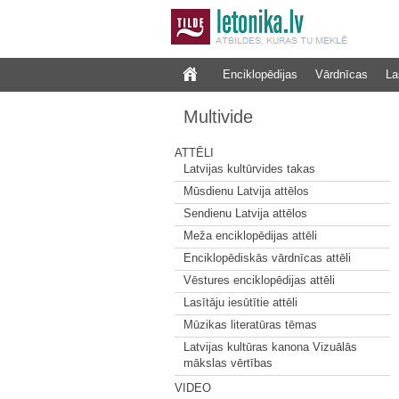
Enciklopēdijas
Vārdnīcas
La
Multivide
ATTĒLI
Latvijas kultūrvides takas
Mūsdienu Latvija attēlos
Sendienu Latvija attēlos
Meža enciklopēdijas attēli
Enciklopēdiskās vārdnīcas attēli
Vēstures enciklopēdijas attēli
Lasītāju iesūtītie attēli
Mūzikas literatūras tēmas
Latvijas kultūras kanona Vizuālās
mākslas vērtības
VIDEO