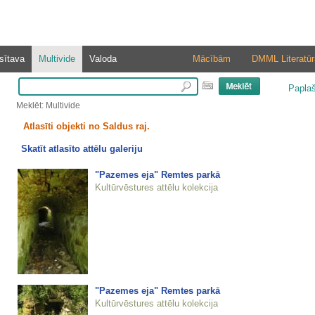
sītava
Multivide
Valoda
Mācībām
DMML Literatūr
Papla
Meklēt: Multivide
Atlasīti objekti no Saldus raj.
Skatīt atlasīto attēlu galeriju
"Pazemes eja" Remtes parkā
Kultūrvēstures attēlu kolekcija
"Pazemes eja" Remtes parkā
Kultūrvēstures attēlu kolekcija