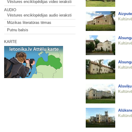
Vēstures enciklopēdijas video ieraksti
AUDIO
Aizpute
Vēstures enciklopēdijas audio ieraksti
Kultūrvē
Mūzikas literatūras tēmas
Putnu balsis
Alsunga
KARTE
Kultūrvē
Alsunga
Kultūrvē
Alsviķ
Kultūrvē
Alūksne
Kultūrvē