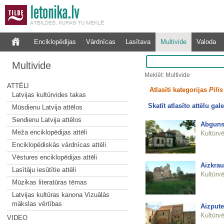
Enciklopēdijas
Vārdnīcas
Lasītava
Multivide
Valoda
Multivide
Meklēt: Multivide
ATTĒLI
Atlasīti kategorijas
Pilis
Latvijas kultūrvides takas
Skatīt atlasīto attēlu gale
Mūsdienu Latvija attēlos
Sendienu Latvija attēlos
Abguns
Meža enciklopēdijas attēli
Kultūrvē
Enciklopēdiskās vārdnīcas attēli
Vēstures enciklopēdijas attēli
Aizkrau
Lasītāju iesūtītie attēli
Kultūrvē
Mūzikas literatūras tēmas
Latvijas kultūras kanona Vizuālās
mākslas vērtības
Aizpute
Kultūrvē
VIDEO