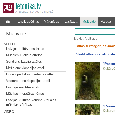
Enciklopēdijas
Vārdnīcas
Lasītava
Multivide
Valoda
Multivide
Meklēt: Multivide
ATTĒLI
Atlasīti kategorijas
Muiž
Latvijas kultūrvides takas
Skatīt atlasīto attēlu gale
Mūsdienu Latvija attēlos
Sendienu Latvija attēlos
"Pazem
Meža enciklopēdijas attēli
Kultūrvē
Enciklopēdiskās vārdnīcas attēli
Vēstures enciklopēdijas attēli
Lasītāju iesūtītie attēli
Mūzikas literatūras tēmas
Latvijas kultūras kanona Vizuālās
mākslas vērtības
"Pazem
Kultūrvē
VIDEO