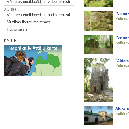
Vēstures enciklopēdijas video ieraksti
AUDIO
"Velna 
Vēstures enciklopēdijas audio ieraksti
Kultūrvē
Mūzikas literatūras tēmas
Putnu balsis
"Velna 
KARTE
Kultūrvē
''Aldar
Kultūrvē
Alūksne
Kultūrvē