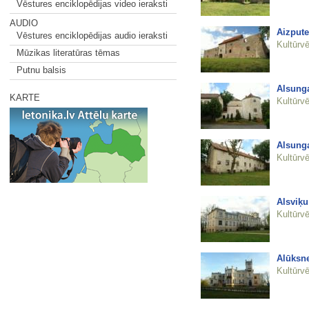
Vēstures enciklopēdijas video ieraksti
AUDIO
Aizpute
Vēstures enciklopēdijas audio ieraksti
Kultūrvē
Mūzikas literatūras tēmas
Putnu balsis
Alsunga
KARTE
Kultūrvē
Alsunga
Kultūrvē
Alsviķ
Kultūrvē
Alūksne
Kultūrvē