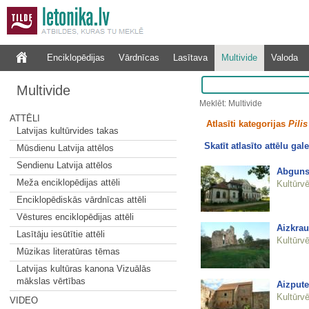
Enciklopēdijas
Vārdnīcas
Lasītava
Multivide
Valoda
Multivide
Meklēt: Multivide
ATTĒLI
Atlasīti kategorijas
Pilis
Latvijas kultūrvides takas
Skatīt atlasīto attēlu gale
Mūsdienu Latvija attēlos
Sendienu Latvija attēlos
Abguns
Meža enciklopēdijas attēli
Kultūrvē
Enciklopēdiskās vārdnīcas attēli
Vēstures enciklopēdijas attēli
Aizkrau
Lasītāju iesūtītie attēli
Kultūrvē
Mūzikas literatūras tēmas
Latvijas kultūras kanona Vizuālās
mākslas vērtības
Aizpute
Kultūrvē
VIDEO