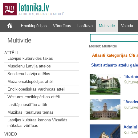
Enciklopēdijas
Vārdnīcas
Lasītava
Multivide
Valoda
Multivide
Meklēt: Multivide
ATTĒLI
Atlasīti kategorijas
Citi 
Latvijas kultūrvides takas
Skatīt atlasīto attēlu gale
Mūsdienu Latvija attēlos
Sendienu Latvija attēlos
"Burtn
Meža enciklopēdijas attēli
Kultūrvē
Enciklopēdiskās vārdnīcas attēli
Vēstures enciklopēdijas attēli
''Acade
Lasītāju iesūtītie attēli
Kultūrvē
Mūzikas literatūras tēmas
Latvijas kultūras kanona Vizuālās
mākslas vērtības
Adminis
Kultūrvē
VIDEO