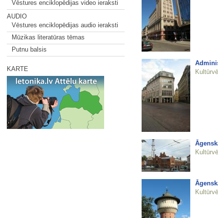
Vēstures enciklopēdijas video ieraksti
AUDIO
Vēstures enciklopēdijas audio ieraksti
Mūzikas literatūras tēmas
Putnu balsis
Adminis
KARTE
Kultūrvē
Āgenska
Kultūrvē
Āgenska
Kultūrvē