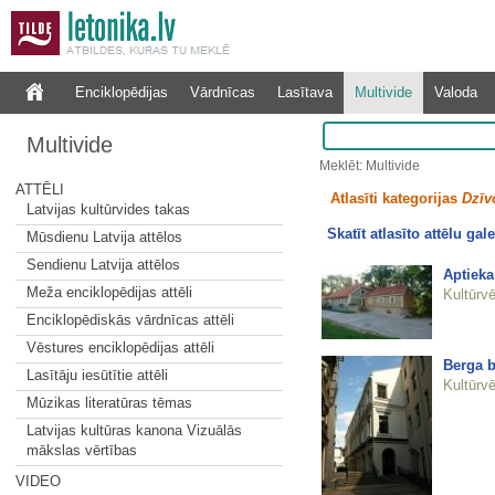
Enciklopēdijas
Vārdnīcas
Lasītava
Multivide
Valoda
Multivide
Meklēt: Multivide
ATTĒLI
Atlasīti kategorijas
Dzīv
Latvijas kultūrvides takas
Skatīt atlasīto attēlu gale
Mūsdienu Latvija attēlos
Sendienu Latvija attēlos
Aptieka
Meža enciklopēdijas attēli
Kultūrvē
Enciklopēdiskās vārdnīcas attēli
Vēstures enciklopēdijas attēli
Berga b
Lasītāju iesūtītie attēli
Kultūrvē
Mūzikas literatūras tēmas
Latvijas kultūras kanona Vizuālās
mākslas vērtības
VIDEO