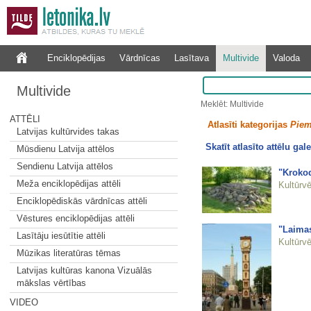
Enciklopēdijas
Vārdnīcas
Lasītava
Multivide
Valoda
Multivide
Meklēt: Multivide
ATTĒLI
Atlasīti kategorijas
Piem
Latvijas kultūrvides takas
Skatīt atlasīto attēlu gale
Mūsdienu Latvija attēlos
Sendienu Latvija attēlos
"Krokod
Meža enciklopēdijas attēli
Kultūrvē
Enciklopēdiskās vārdnīcas attēli
Vēstures enciklopēdijas attēli
"Laimas
Lasītāju iesūtītie attēli
Kultūrvē
Mūzikas literatūras tēmas
Latvijas kultūras kanona Vizuālās
mākslas vērtības
VIDEO