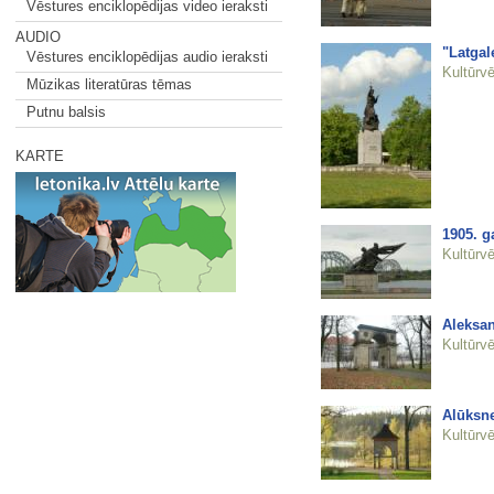
Vēstures enciklopēdijas video ieraksti
AUDIO
"Latgal
Vēstures enciklopēdijas audio ieraksti
Kultūrvē
Mūzikas literatūras tēmas
Putnu balsis
KARTE
1905. g
Kultūrvē
Aleksan
Kultūrvē
Alūksne
Kultūrvē