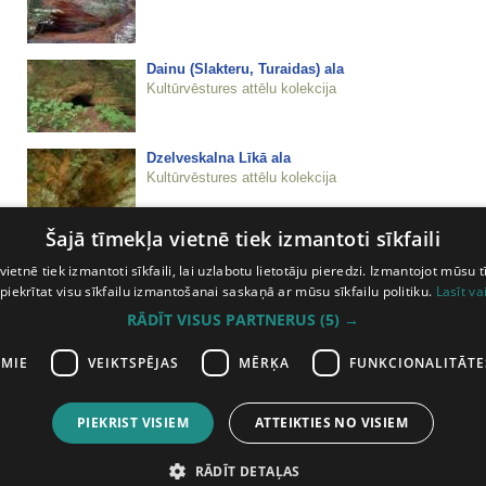
Dainu (Slakteru, Turaidas) ala
Kultūrvēstures attēlu kolekcija
Dzelveskalna Līkā ala
Kultūrvēstures attēlu kolekcija
Šajā tīmekļa vietnē tiek izmantoti sīkfaili
vietnē tiek izmantoti sīkfaili, lai uzlabotu lietotāju pieredzi. Izmantojot mūsu t
 piekrītat visu sīkfailu izmantošanai saskaņā ar mūsu sīkfailu politiku.
Lasīt va
RĀDĪT VISUS PARTNERUS
(5) →
Dzelveskalna Oļu avotiņa ala
Kultūrvēstures attēlu kolekcija
AMIE
VEIKTSPĒJAS
MĒRĶA
FUNKCIONALITĀTE
PIEKRIST VISIEM
ATTEIKTIES NO VISIEM
1
2
3
4
5
6
nākamā lapa
RĀDĪT DETAĻAS
ātas
Abonē