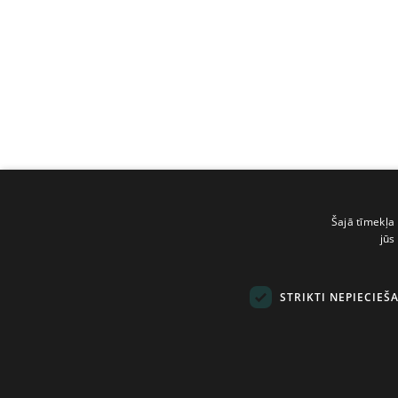
Šajā tīmekļa 
jūs
STRIKTI NEPIECIEŠ
© Tilde, 2026.
Visas tiesības aizsarg