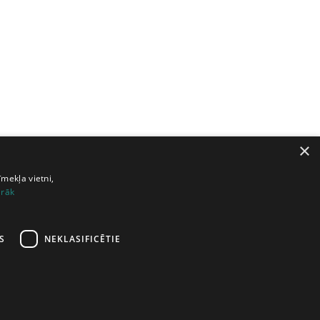
×
īmekļa vietni,
irāk
S
NEKLASIFICĒTIE
šana
|
Atbalsts
|
Lietošanas noteikumi