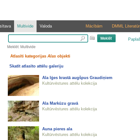
sītava
Multivide
Valoda
Mācībām
DMML Literatūr
Papla
Meklēt: Multivide
Atlasīti kategorijas
Alas
objekti
Skatīt atlasīto attēlu galeriju
Ala Iģes krastā augšpus Graudiņiem
Kultūrvēstures attēlu kolekcija
Ala Markūzu gravā
Kultūrvēstures attēlu kolekcija
Auna pieres ala
Kultūrvēstures attēlu kolekcija