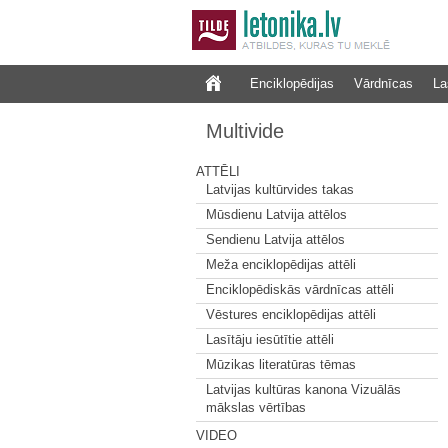
Enciklopēdijas
Vārdnīcas
La
Multivide
ATTĒLI
Latvijas kultūrvides takas
Mūsdienu Latvija attēlos
Sendienu Latvija attēlos
Meža enciklopēdijas attēli
Enciklopēdiskās vārdnīcas attēli
Vēstures enciklopēdijas attēli
Lasītāju iesūtītie attēli
Mūzikas literatūras tēmas
Latvijas kultūras kanona Vizuālās
mākslas vērtības
VIDEO