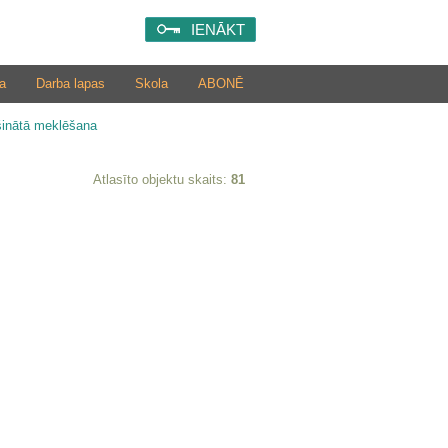
IENĀKT
a
Darba lapas
Skola
ABONĒ
šinātā meklēšana
Atlasīto objektu skaits:
81