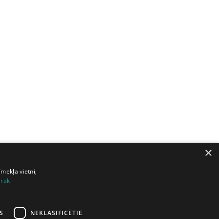
×
īmekļa vietni,
irāk
S
NEKLASIFICĒTIE