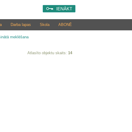
IENĀKT
a
Darba lapas
Skola
ABONĒ
šinātā meklēšana
Atlasīto objektu skaits:
14