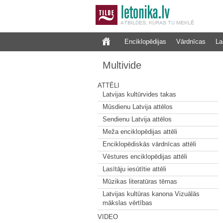
Enciklopēdijas
Vārdnīcas
La
Multivide
ATTĒLI
Latvijas kultūrvides takas
Mūsdienu Latvija attēlos
Sendienu Latvija attēlos
Meža enciklopēdijas attēli
Enciklopēdiskās vārdnīcas attēli
Vēstures enciklopēdijas attēli
Lasītāju iesūtītie attēli
Mūzikas literatūras tēmas
Latvijas kultūras kanona Vizuālās
mākslas vērtības
VIDEO