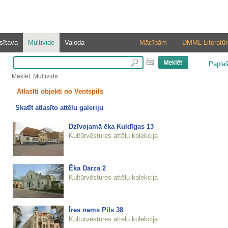
sītava
Multivide
Valoda
Mācībām
DMML Literatūr
Papla
Meklēt: Multivide
Atlasīti objekti no Ventspils
Skatīt atlasīto attēlu galeriju
Dzīvojamā ēka Kuldīgas 13
Kultūrvēstures attēlu kolekcija
Ēka Dārza 2
Kultūrvēstures attēlu kolekcija
Īres nams Pils 38
Kultūrvēstures attēlu kolekcija