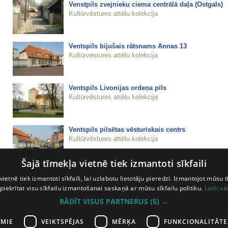
Venstpils zvejnieku ciema centrālā daļa (Ostgals)
Kultūrvēstures attēlu kolekcija
Ventspils bijušais rātsnams Annas 13
Kultūrvēstures attēlu kolekcija
Ventspils Livonijas ordeņa pils
Kultūrvēstures attēlu kolekcija
Ventspils pilsētas vēsturiskais centrs
Kultūrvēstures attēlu kolekcija
Šajā tīmekļa vietnē tiek izmantoti sīkfaili
Ventspils Sv. Nikolaja luterāņu baznīca
vietnē tiek izmantoti sīkfaili, lai uzlabotu lietotāju pieredzi. Izmantojot mūsu t
Kultūrvēstures attēlu kolekcija
 piekrītat visu sīkfailu izmantošanai saskaņā ar mūsu sīkfailu politiku.
Lasīt va
RĀDĪT VISUS PARTNERUS
(5) →
Viesnīca Kārļa 5 (Kupfernams)
AMIE
VEIKTSPĒJAS
MĒRĶA
FUNKCIONALITĀTE
Kultūrvēstures attēlu kolekcija