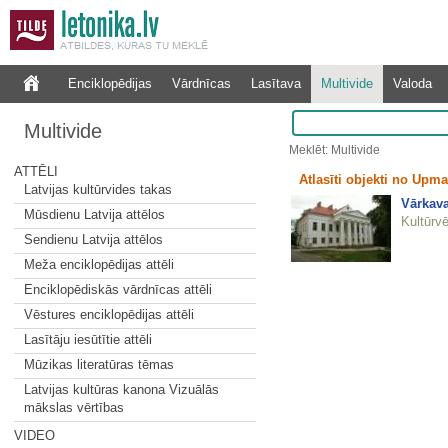
Enciklopēdijas
Vārdnīcas
Lasītava
Multivide
Valoda
Multivide
Meklēt: Multivide
ATTĒLI
Atlasīti objekti no Upma
Latvijas kultūrvides takas
Vārkav
Mūsdienu Latvija attēlos
Kultūrvē
Sendienu Latvija attēlos
Meža enciklopēdijas attēli
Enciklopēdiskās vārdnīcas attēli
Vēstures enciklopēdijas attēli
Lasītāju iesūtītie attēli
Mūzikas literatūras tēmas
Latvijas kultūras kanona Vizuālās
mākslas vērtības
VIDEO