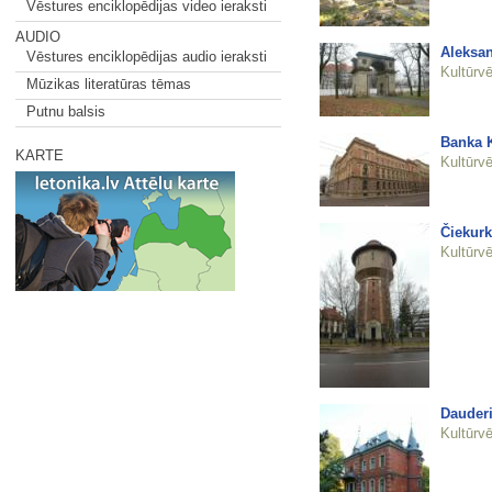
Vēstures enciklopēdijas video ieraksti
AUDIO
Aleksan
Vēstures enciklopēdijas audio ieraksti
Kultūrvē
Mūzikas literatūras tēmas
Putnu balsis
Banka K
KARTE
Kultūrvē
Čiekurk
Kultūrvē
Dauderi
Kultūrvē