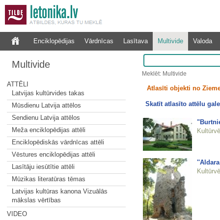
Enciklopēdijas
Vārdnīcas
Lasītava
Multivide
Valoda
Multivide
Meklēt: Multivide
ATTĒLI
Atlasīti objekti no Zieme
Latvijas kultūrvides takas
Skatīt atlasīto attēlu gale
Mūsdienu Latvija attēlos
Sendienu Latvija attēlos
"Burtn
Meža enciklopēdijas attēli
Kultūrvē
Enciklopēdiskās vārdnīcas attēli
Vēstures enciklopēdijas attēli
''Aldar
Lasītāju iesūtītie attēli
Kultūrvē
Mūzikas literatūras tēmas
Latvijas kultūras kanona Vizuālās
mākslas vērtības
VIDEO