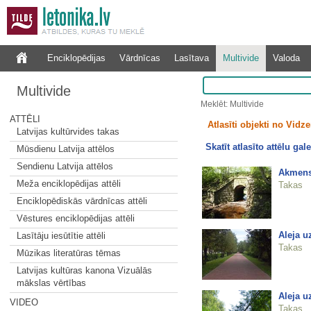
Enciklopēdijas
Vārdnīcas
Lasītava
Multivide
Valoda
Multivide
Meklēt: Multivide
ATTĒLI
Atlasīti objekti no Vid
Latvijas kultūrvides takas
Skatīt atlasīto attēlu gale
Mūsdienu Latvija attēlos
Sendienu Latvija attēlos
Akmens 
Meža enciklopēdijas attēli
Takas
Enciklopēdiskās vārdnīcas attēli
Vēstures enciklopēdijas attēli
Aleja u
Lasītāju iesūtītie attēli
Takas
Mūzikas literatūras tēmas
Latvijas kultūras kanona Vizuālās
mākslas vērtības
Aleja u
VIDEO
Takas