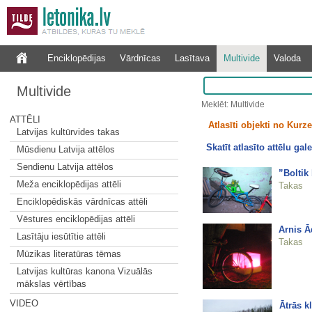
Enciklopēdijas
Vārdnīcas
Lasītava
Multivide
Valoda
Multivide
Meklēt: Multivide
ATTĒLI
Atlasīti objekti no Kur
Latvijas kultūrvides takas
Skatīt atlasīto attēlu gale
Mūsdienu Latvija attēlos
Sendienu Latvija attēlos
”Boltik
Meža enciklopēdijas attēli
Takas
Enciklopēdiskās vārdnīcas attēli
Vēstures enciklopēdijas attēli
Arnis 
Lasītāju iesūtītie attēli
Takas
Mūzikas literatūras tēmas
Latvijas kultūras kanona Vizuālās
mākslas vērtības
VIDEO
Ātrās kl