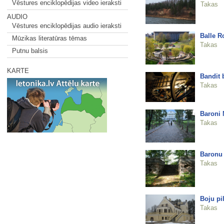
Vēstures enciklopēdijas video ieraksti
Takas
AUDIO
Vēstures enciklopēdijas audio ieraksti
Balle R
Mūzikas literatūras tēmas
Takas
Putnu balsis
KARTE
Bandit 
Takas
Baroni 
Takas
Baronu 
Takas
Boju pi
Takas