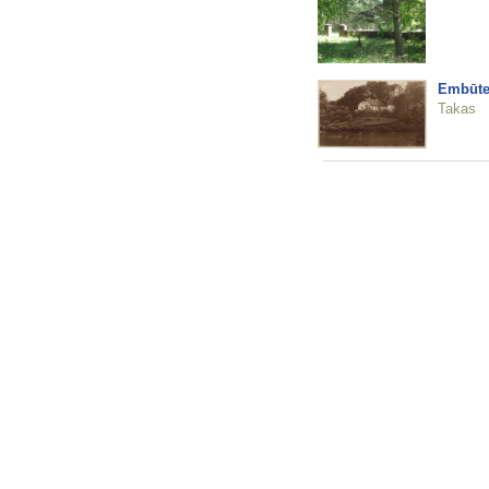
Embūtes
Takas