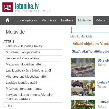
Enciklopēdijas
Vārdnīcas
Lasītava
Multivide
Valoda
Multivide
Meklēt: Multivide
ATTĒLI
Atlasīti objekti no Vies
Latvijas kultūrvides takas
Skatīt atlasīto attēlu gale
Mūsdienu Latvija attēlos
Sendienu Latvija attēlos
Bērstel
Meža enciklopēdijas attēli
Takas
Enciklopēdiskās vārdnīcas attēli
Vēstures enciklopēdijas attēli
Lielais
Lasītāju iesūtītie attēli
Takas
Mūzikas literatūras tēmas
Latvijas kultūras kanona Vizuālās
mākslas vērtības
Lielbēr
VIDEO
Takas