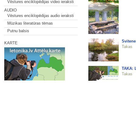
Vēstures enciklopēdijas video ieraksti
AUDIO
Vēstures enciklopēdijas audio ieraksti
Mūzikas literatūras tēmas
Putnu balsis
Svitene
KARTE
Takas
TAKA: L
Takas