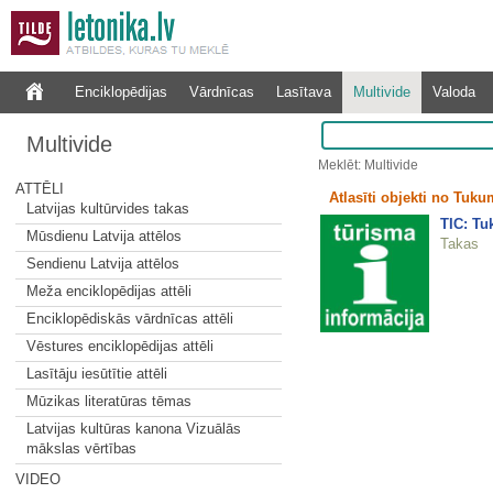
Enciklopēdijas
Vārdnīcas
Lasītava
Multivide
Valoda
Multivide
Meklēt: Multivide
ATTĒLI
Atlasīti objekti no Tuk
Latvijas kultūrvides takas
TIC: T
Mūsdienu Latvija attēlos
Takas
Sendienu Latvija attēlos
Meža enciklopēdijas attēli
Enciklopēdiskās vārdnīcas attēli
Vēstures enciklopēdijas attēli
Lasītāju iesūtītie attēli
Mūzikas literatūras tēmas
Latvijas kultūras kanona Vizuālās
mākslas vērtības
VIDEO