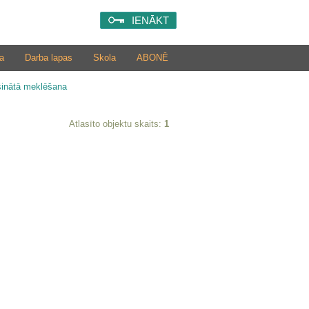
IENĀKT
a
Darba lapas
Skola
ABONĒ
šinātā meklēšana
Atlasīto objektu skaits:
1