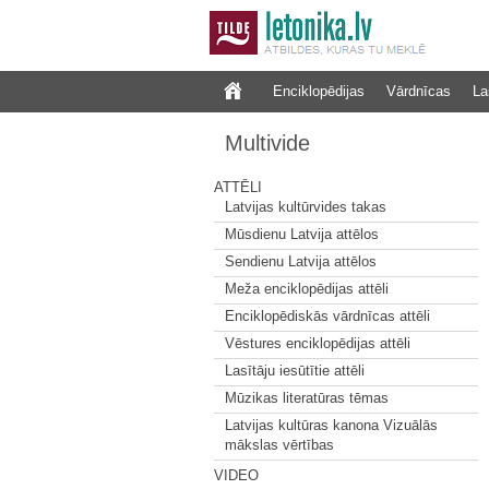
Enciklopēdijas
Vārdnīcas
La
Multivide
ATTĒLI
Latvijas kultūrvides takas
Mūsdienu Latvija attēlos
Sendienu Latvija attēlos
Meža enciklopēdijas attēli
Enciklopēdiskās vārdnīcas attēli
Vēstures enciklopēdijas attēli
Lasītāju iesūtītie attēli
Mūzikas literatūras tēmas
Latvijas kultūras kanona Vizuālās
mākslas vērtības
VIDEO