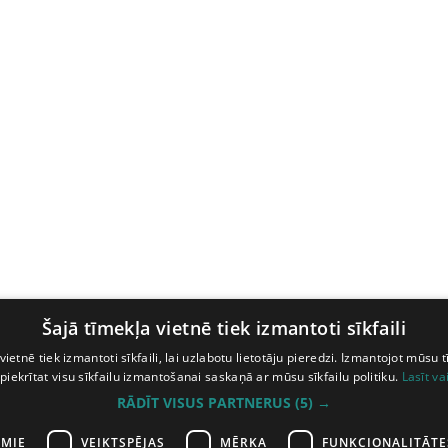
Šajā tīmekļa vietnē tiek izmantoti sīkfaili
vietnē tiek izmantoti sīkfaili, lai uzlabotu lietotāju pieredzi. Izmantojot mūsu t
 piekrītat visu sīkfailu izmantošanai saskaņā ar mūsu sīkfailu politiku.
Lasīt va
RĀDĪT VISUS PARTNERUS
(5) →
AMIE
VEIKTSPĒJAS
MĒRĶA
FUNKCIONALITĀTE