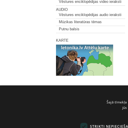
Vēstures enciklopēdijas video ieraksti
AUDIO
Vēstures enciklopēdijas audio ieraksti
Mūzikas literatūras tēmas
Putnu balsis
KARTE
Šajā tīmekļa 
jūs
STRIKTI NEPIECIEŠ