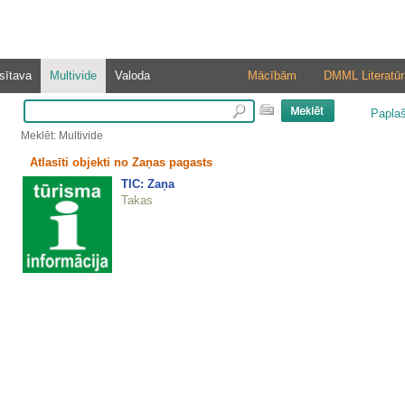
sītava
Multivide
Valoda
Mācībām
DMML Literatūr
Papla
Meklēt: Multivide
Atlasīti objekti no Zaņas pagasts
TIC: Zaņa
Takas