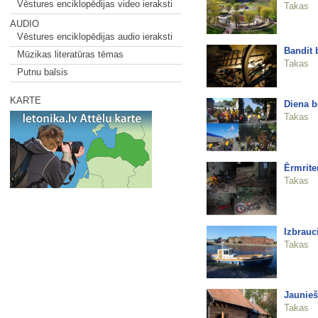
Vēstures enciklopēdijas video ieraksti
Takas
AUDIO
Vēstures enciklopēdijas audio ieraksti
Bandit 
Mūzikas literatūras tēmas
Takas
Putnu balsis
KARTE
Diena b
Takas
Ērmrite
Takas
Izbrauci
Takas
Jaunieš
Takas