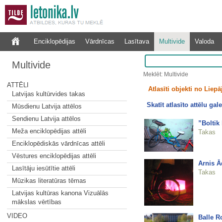
Enciklopēdijas
Vārdnīcas
Lasītava
Multivide
Valoda
Multivide
Meklēt: Multivide
ATTĒLI
Atlasīti objekti no Liepā
Latvijas kultūrvides takas
Skatīt atlasīto attēlu gale
Mūsdienu Latvija attēlos
Sendienu Latvija attēlos
”Boltik
Meža enciklopēdijas attēli
Takas
Enciklopēdiskās vārdnīcas attēli
Vēstures enciklopēdijas attēli
Arnis 
Lasītāju iesūtītie attēli
Takas
Mūzikas literatūras tēmas
Latvijas kultūras kanona Vizuālās
mākslas vērtības
VIDEO
Balle R