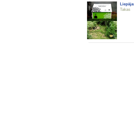
Liepāja
Takas