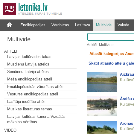
Enciklopēdijas
Vārdnīcas
Lasītava
Multivide
Valoda
Multivide
Meklēt: Multivide
ATTĒLI
Atlasīti kategorijas
Apm
Latvijas kultūrvides takas
Skatīt atlasīto attēlu gale
Mūsdienu Latvija attēlos
Sendienu Latvija attēlos
Aizkrau
Meža enciklopēdijas attēli
Kultūrvē
Enciklopēdiskās vārdnīcas attēli
Vēstures enciklopēdijas attēli
Āraišu 
Lasītāju iesūtītie attēli
Kultūrvē
Mūzikas literatūras tēmas
Latvijas kultūras kanona Vizuālās
mākslas vērtības
Aronas 
Kultūrvē
VIDEO