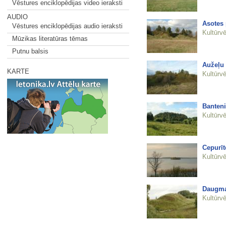
Vēstures enciklopēdijas video ieraksti
AUDIO
Asotes 
Vēstures enciklopēdijas audio ieraksti
Kultūrvē
Mūzikas literatūras tēmas
Putnu balsis
Aužeļu 
KARTE
Kultūrvē
Banteni
Kultūrvē
Cepurīt
Kultūrvē
Daugmal
Kultūrvē