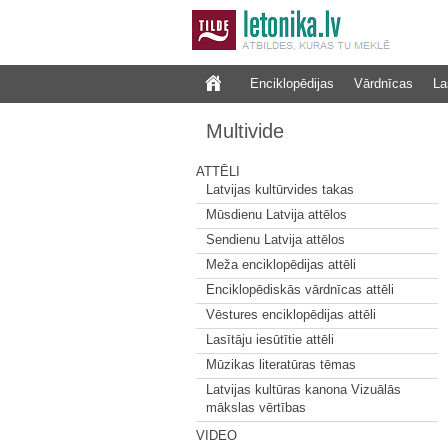
Enciklopēdijas
Vārdnīcas
La
Multivide
ATTĒLI
Latvijas kultūrvides takas
Mūsdienu Latvija attēlos
Sendienu Latvija attēlos
Meža enciklopēdijas attēli
Enciklopēdiskās vārdnīcas attēli
Vēstures enciklopēdijas attēli
Lasītāju iesūtītie attēli
Mūzikas literatūras tēmas
Latvijas kultūras kanona Vizuālās
mākslas vērtības
VIDEO