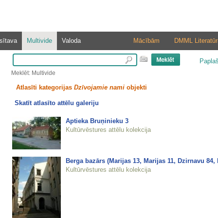
sītava
Multivide
Valoda
Mācībām
DMML Literatūr
Papla
Meklēt: Multivide
Atlasīti kategorijas
Dzīvojamie nami
objekti
Skatīt atlasīto attēlu galeriju
Aptieka Bruņinieku 3
Kultūrvēstures attēlu kolekcija
Berga bazārs (Marijas 13, Marijas 11, Dzirnavu 84, 
Kultūrvēstures attēlu kolekcija