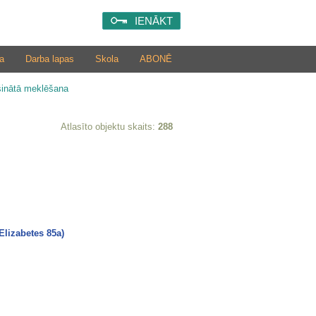
IENĀKT
a
Darba lapas
Skola
ABONĒ
šinātā meklēšana
Atlasīto objektu skaits:
288
Elizabetes 85a)